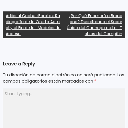
Navegación
Adiós al Coche «Barato»: Ra
¿Por Qué Enamoró a Bronc
diografía de la Oferta Actu
ano? Descifrando el Sabor
de
al y el Fin de los Modelos de
Único del Cachopo de Las T
entradas
Acceso
ablas del Campillín
Leave a Reply
Tu dirección de correo electrónico no será publicada.
Los
campos obligatorios están marcados con
*