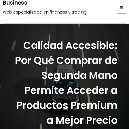
Business
Skip
to
Web especializada en finanzas y trading
content
Calidad Accesible:
Por Qué Comprar de
Segunda Mano
Permite Acceder a
Productos Premium
a Mejor Precio