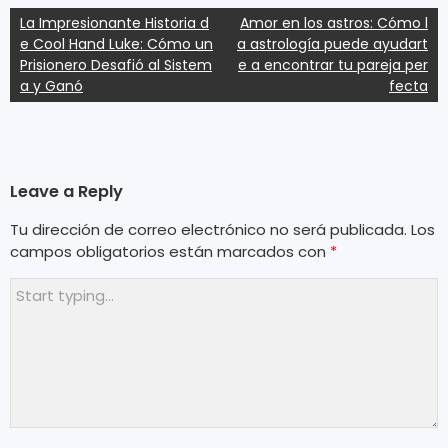
Navegación
La Impresionante Historia d
Amor en los astros: Cómo l
e Cool Hand Luke: Cómo un
a astrología puede ayudart
de
Prisionero Desafió al Sistem
e a encontrar tu pareja per
entradas
a y Ganó
fecta
Leave a Reply
Tu dirección de correo electrónico no será publicada.
Los
campos obligatorios están marcados con
*