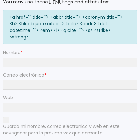
You may use these
HTML
tags and attributes:
<a href="" title=""> <abbr title=""> <acronym title="">
<b> <blockquote cite=""> <cite> <code> <del
datetime=""> <em> <i> <q cite=""> <s> <strike>
<strong>
Nombre
*
Correo electrónico
*
Web
Guarda mi nombre, correo electrónico y web en este
navegador para la próxima vez que comente.