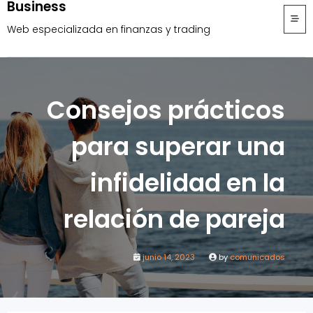
Business
Skip
to
Web especializada en finanzas y trading
content
Consejos prácticos
para superar una
infidelidad en la
relación de pareja
junio 14, 2023
by
comunicados