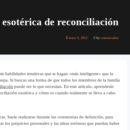
esotérica de reconciliación
mayo 5, 2022
by
comunicados
nte habilidades intuitivas que te hagan «más inteligente» que la
sepa. Si buscas una forma de que todos los miembros de la familia
iliación
puede ser lo que necesitas. En este artículo, aprenderás
nciliación esotérica y cómo es cuando realmente se lleva a cabo.
ncia. Suele realizarse durante las ceremonias de defunción, para
jar los prejuicios personales y las ideas erróneas que puedan haber