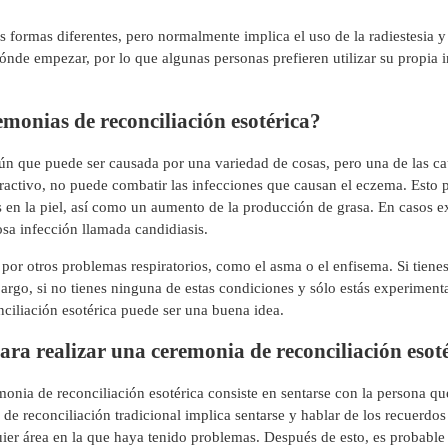
 formas diferentes, pero normalmente implica el uso de la radiestesia y 
 dónde empezar, por lo que algunas personas prefieren utilizar su propi
emonias de reconciliación esotérica?
n que puede ser causada por una variedad de cosas, pero una de las c
ractivo, no puede combatir las infecciones que causan el eczema. Esto 
s en la piel, así como un aumento de la producción de grasa. En casos 
sa infección llamada candidiasis.
or otros problemas respiratorios, como el asma o el enfisema. Si tiene
rgo, si no tienes ninguna de estas condiciones y sólo estás experiment
ciliación esotérica puede ser una buena idea.
ara realizar una ceremonia de reconciliación esot
onia de reconciliación esotérica consiste en sentarse con la persona qu
 reconciliación tradicional implica sentarse y hablar de los recuerdos 
quier área en la que haya tenido problemas. Después de esto, es probabl