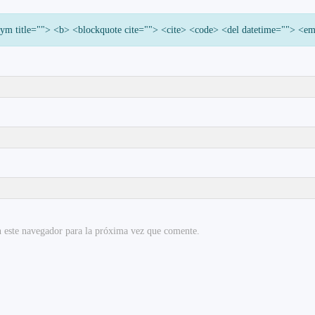
onym title=""> <b> <blockquote cite=""> <cite> <code> <del datetime=""> <e
 este navegador para la próxima vez que comente.