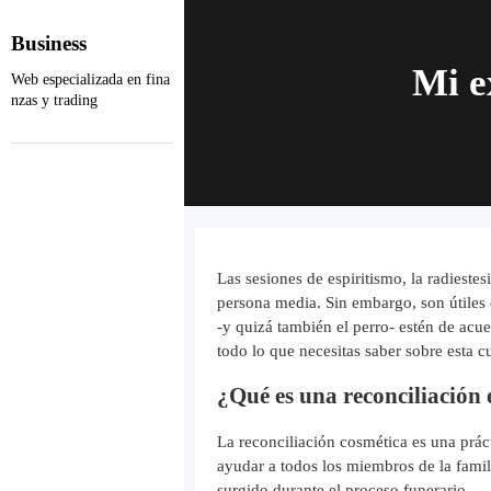
Skip
to
Business
content
Mi e
Web especializada en fina
nzas y trading
Las sesiones de espiritismo, la radieste
persona media. Sin embargo, son útiles 
-y quizá también el perro- estén de acu
todo lo que necesitas saber sobre esta 
¿Qué es una reconciliación 
La reconciliación cosmética es una práct
ayudar a todos los miembros de la famili
surgido durante el proceso funerario.