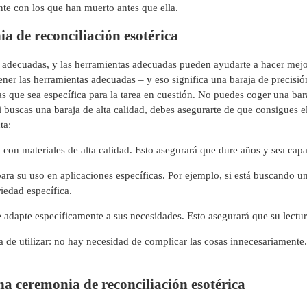
te con los que han muerto antes que ella.
a de reconciliación esotérica
s adecuadas, y las herramientas adecuadas pueden ayudarte a hacer mejor
tener las herramientas adecuadas – y eso significa una baraja de precisi
tas que sea específica para la tarea en cuestión. No puedes coger una bar
i buscas una baraja de alta calidad, debes asegurarte de que consigues el
ta:
 con materiales de alta calidad. Esto asegurará que dure años y sea capa
ara su uso en aplicaciones específicas. Por ejemplo, si está buscando u
iedad específica.
 adapte específicamente a sus necesidades. Esto asegurará que su lectura
a de utilizar: no hay necesidad de complicar las cosas innecesariamente.
una ceremonia de reconciliación esotérica