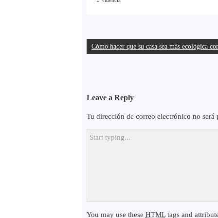
Videncia
Navegación
Cómo hacer que su casa sea más ecológica con
de
entradas
Leave a Reply
Tu dirección de correo electrónico no será 
You may use these
HTML
tags and attribut