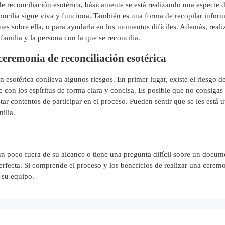
 reconciliación esotérica, básicamente se está realizando una especie 
oncilia sigue viva y funciona. También es una forma de recopilar informa
es sobre ella, o para ayudarla en los momentos difíciles. Además, reali
amilia y la persona con la que se reconcilia.
 ceremonia de reconciliación esotérica
 esotérica conlleva algunos riesgos. En primer lugar, existe el riesgo 
e con los espíritus de forma clara y concisa. Es posible que no consigas
r contentos de participar en el proceso. Pueden sentir que se les está u
ilia.
 un poco fuera de su alcance o tiene una pregunta difícil sobre un docu
perfecta. Si comprende el proceso y los beneficios de realizar una cerem
y su equipo.