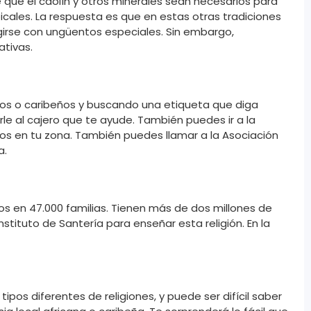
e que el caolín y otros minerales sean necesarios para
picales. La respuesta es que en estas otras tradiciones
ngirse con ungüentos especiales. Sin embargo,
tivas.
anos o caribeños y buscando una etiqueta que diga
e al cajero que te ayude. También puedes ir a la
os en tu zona. También puedes llamar a la Asociación
a.
s en 47.000 familias. Tienen más de dos millones de
stituto de Santería para enseñar esta religión. En la
ipos diferentes de religiones, y puede ser difícil saber