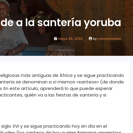
de a la santería yoruba
mayo 26, 2022
by
comunicados
s religiosas más antiguas de África y se sigue practicando
a santería se denominan a sí mismos «santeos» (de donde
a. En este artículo, aprenderá lo que puede esperar
ticantes, quién va a las fiestas de santería y si
siglo XVI y se sigue practicando hoy en día en el
rituales (los santeos de hoy suelen llamarse «maestros