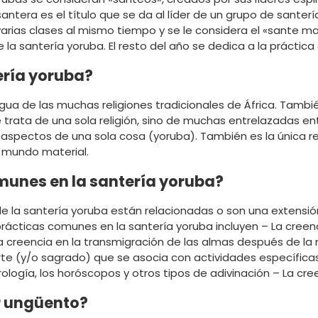
ntera es el título que se da al líder de un grupo de santer
 varias clases al mismo tiempo y se le considera el «sante m
e la santería yoruba. El resto del año se dedica a la práctica d
tería yoruba?
gua de las muchas religiones tradicionales de África. Tambi
e trata de una sola religión, sino de muchas entrelazadas entr
spectos de una sola cosa (yoruba). También es la única rel
 mundo material.
munes en la santería yoruba?
de la santería yoruba están relacionadas o son una extensió
 prácticas comunes en la santería yoruba incluyen – La cree
 La creencia en la transmigración de las almas después de la 
te (y/o sagrado) que se asocia con actividades específicas 
logía, los horóscopos y otros tipos de adivinación – La creen
r ungüento?