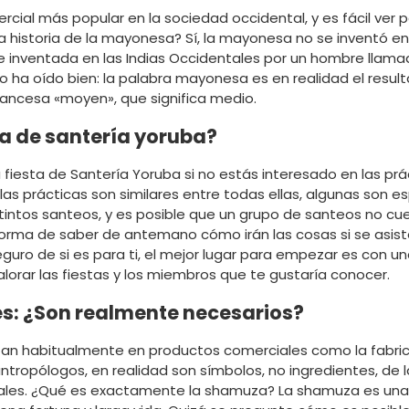
ial más popular en la sociedad occidental, y es fácil ver po
a historia de la mayonesa? Sí, la mayonesa no se inventó e
e inventada en las Indias Occidentales por un hombre llama
 lo ha oído bien: la palabra mayonesa es en realidad el resu
francesa «moyen», que significa medio.
ta de santería yoruba?
fiesta de Santería Yoruba si no estás interesado en las prác
las prácticas son similares entre todas ellas, algunas son 
stintos santeos, y es posible que un grupo de santeos no 
orma de saber de antemano cómo irán las cosas si se asiste 
guro de si es para ti, el mejor lugar para empezar es con un
valorar las fiestas y los miembros que te gustaría conocer.
es: ¿Son realmente necesarios?
tilizan habitualmente en productos comerciales como la fab
antropólogos, en realidad son símbolos, no ingredientes, de
ales. ¿Qué es exactamente la shamuza? La shamuza es una co