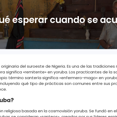
ué esperar cuando se acu
 originaria del suroeste de Nigeria. Es una de las tradicione
tera significa «remitente» en yoruba. Los practicantes de l
propio término santería significa «enfermero-mago» en yorub
 incluyendo qué tipo de prácticas son comunes entre sus prac
ece.
ruba?
ón religiosa basada en la cosmovisión yoruba. Se fundó en el 
orubas se consideran «santeos», creados por sus líderes espi