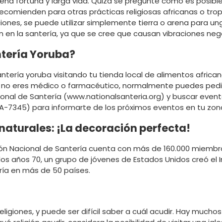
uena fortuna y larga vida. Quizá se pregunte cómo es posibl
 recomienden para otras prácticas religiosas africanas o tro
ciones, se puede utilizar simplemente tierra o arena para u
en la santería, ya que se cree que causan vibraciones nega
ntería Yoruba?
ntería yoruba visitando tu tienda local de alimentos afric
 no eres médico o farmacéutico, normalmente puedes pedirl
onal de Santería (www.nationalsanteria.org) y buscar event
A-7345) para informarte de los próximos eventos en tu zon
 naturales: ¡La decoración perfecta!
ón Nacional de Santería cuenta con más de 160.000 miembro
os años 70, un grupo de jóvenes de Estados Unidos creó el In
ría en más de 50 países.
igiones, y puede ser difícil saber a cuál acudir. Hay muchos t