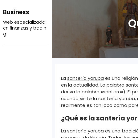
Skip
to
Business
content
Q
Web especializada
en finanzas y tradin
g
La
santería yoruba
es una religión
en la actualidad. La palabra san
deriva la palabra «santero»). El 
cuando visite la santería yoruba,
realmente es tan loco como par
¿Qué es la santería yo
La santería yoruba es una tradici
suroeste de Nigeria. Todos los y