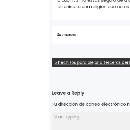
a cuál ir. Si no estás seguro de a 
es unirse a una religión que no es 
Videncia
Navegación
5 hechizos para alejar a terceras per
de
entradas
Leave a Reply
Tu dirección de correo electrónico n