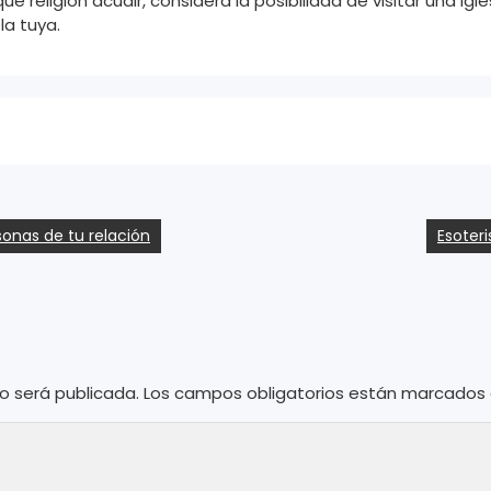
qué religión acudir, considera la posibilidad de visitar una igl
la tuya.
sonas de tu relación
Esoter
o será publicada.
Los campos obligatorios están marcados