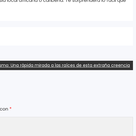
esia local africana o caribeña. Te sorprenderá lo fácil que
ismo: Una rápida mirada a las raíces de esta extraña creencia
 con
*