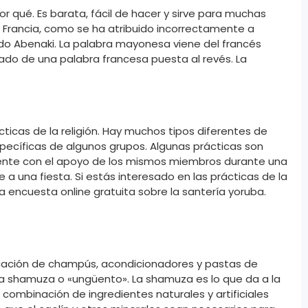
r qué. Es barata, fácil de hacer y sirve para muchas
n Francia, como se ha atribuido incorrectamente a
do Abenaki. La palabra mayonesa viene del francés
ltado de una palabra francesa puesta al revés. La
ticas de la religión. Hay muchos tipos diferentes de
específicas de algunos grupos. Algunas prácticas son
cuente con el apoyo de los mismos miembros durante una
a una fiesta. Si estás interesado en las prácticas de la
a encuesta online gratuita sobre la santería yoruba.
ricación de champús, acondicionadores y pastas de
 la shamuza o «ungüento». La shamuza es lo que da a la
mbinación de ingredientes naturales y artificiales